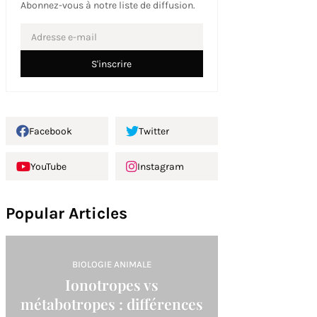
Abonnez-vous à notre liste de diffusion.
Facebook
Twitter
YouTube
Instagram
Popular Articles
BIOLOGIE ANIMALE
Ionotropes vs
métabotropes : différences