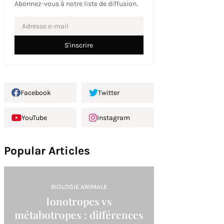
Abonnez-vous à notre liste de diffusion.
Facebook
Twitter
YouTube
Instagram
Popular Articles
BIOLOGIE ANIMALE
Ionotropes vs
métabotropes : différences