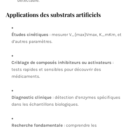
détectable.
Applications des substrats artificiels
Études cinétiques
: mesurer
V_{max}
V
ma
x
,
K_m
K
m
, et
d’autres paramètres.
Criblage de composés inhibiteurs ou activateurs
:
tests rapides et sensibles pour découvrir des
médicaments.
Diagnostic clinique
: détection d’enzymes spécifiques
dans les échantillons biologiques.
Recherche fondamentale
: comprendre les