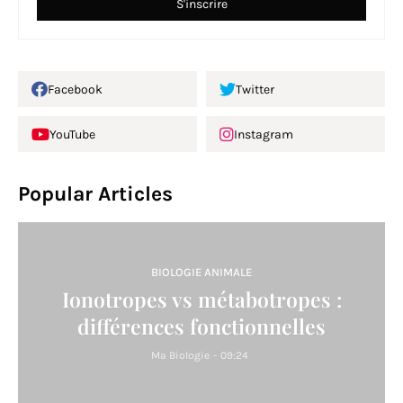
Facebook
Twitter
YouTube
Instagram
Popular Articles
BIOLOGIE ANIMALE
Ionotropes vs métabotropes :
différences fonctionnelles
Ma Biologie
-
09:24