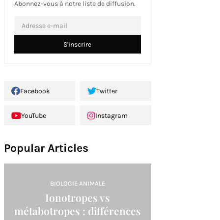
Abonnez-vous à notre liste de diffusion.
Facebook
Twitter
YouTube
Instagram
Popular Articles
BIOLOGIE ANIMALE
Ionotropes vs
métabotropes : différences