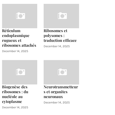
Réticulum
Ribosomes et
endoplasmique
polysomes :
rugueux et
traduction efficace
ribosomes attachés
December 14, 2025
December 14, 2025
Biogenèse des
Neurotransmetteur
ribosomes : du
s et organites
nucléole au
neuronaux
cytoplasme
December 14, 2025
December 14, 2025