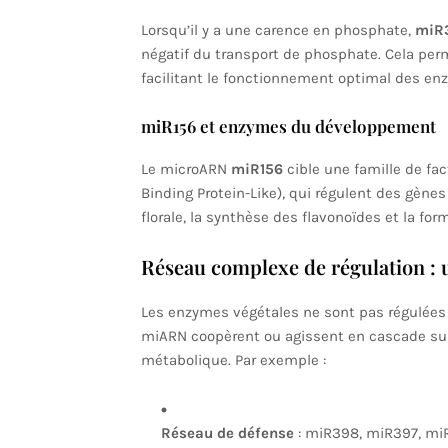
Lorsqu’il y a une carence en phosphate,
miR
négatif du transport de phosphate. Cela perm
facilitant le fonctionnement optimal des 
miR156 et enzymes du développement
Le microARN
miR156
cible une famille de fa
Binding Protein-Like), qui régulent des gèn
florale, la synthèse des flavonoïdes et la fo
Réseau complexe de régulation : 
Les enzymes végétales ne sont pas régulées 
miARN coopèrent ou agissent en cascade su
métabolique. Par exemple :
Réseau de défense
: miR398, miR397, miR