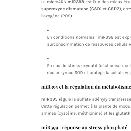
Le microARN
miR398
est l’un des mieux étud
superoxyde dismutase (CSD1 et CSD2)
, en
l’oxygène (ROS).
En conditions normales : miR398 est expr
surconsommation de ressources cellulair
En cas de stress oxydatif (sécheresse, sel
des enzymes SOD et protège la cellule vég
miR395 et la régulation du métabolisme
miR395
régule la sulfate adénylyltransféras
Cette régulation permet à la plante de mod
aminés (cystéine, méthionine) et les glutath
miR399 : réponse au stress phosphaté