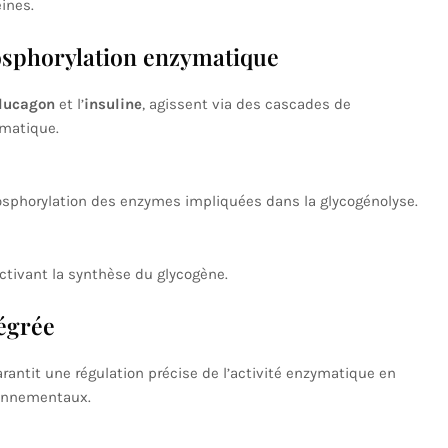
éines.
osphorylation enzymatique
lucagon
et l’
insuline
, agissent via des cascades de
ymatique.
hosphorylation des enzymes impliquées dans la glycogénolyse.
activant la synthèse du glycogène.
égrée
antit une régulation précise de l’activité enzymatique en
ronnementaux.