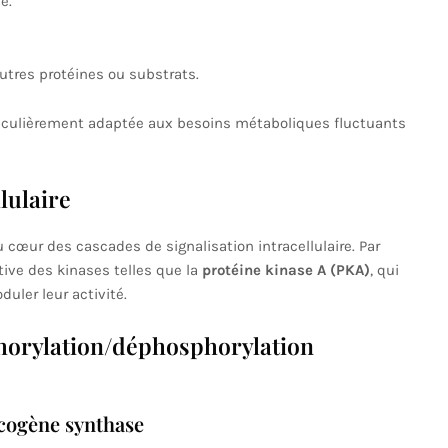
e.
utres protéines ou substrats.
articulièrement adaptée aux besoins métaboliques fluctuants
lulaire
cœur des cascades de signalisation intracellulaire. Par
tive des kinases telles que la
protéine kinase A (PKA)
, qui
uler leur activité.
orylation/déphosphorylation
ycogène synthase