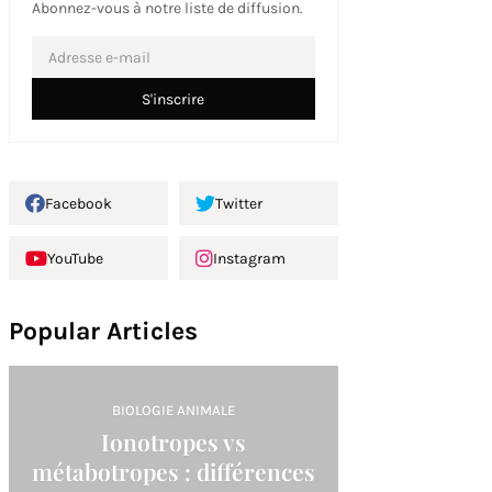
Abonnez-vous à notre liste de diffusion.
Facebook
Twitter
YouTube
Instagram
Popular Articles
BIOLOGIE ANIMALE
Ionotropes vs
métabotropes : différences