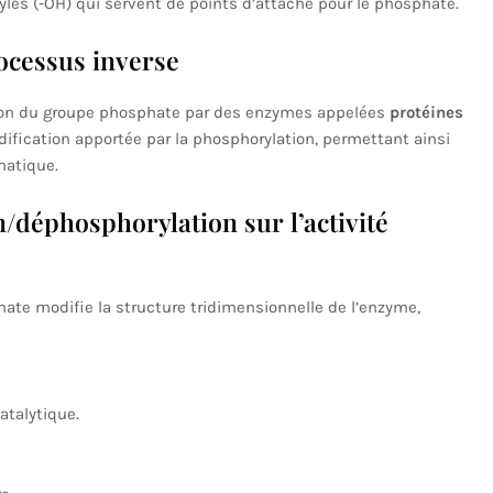
les (-OH) qui servent de points d’attache pour le phosphate.
ocessus inverse
tion du groupe phosphate par des enzymes appelées
protéines
ification apportée par la phosphorylation, permettant ainsi
matique.
/déphosphorylation sur l’activité
ate modifie la structure tridimensionnelle de l’enzyme,
atalytique.