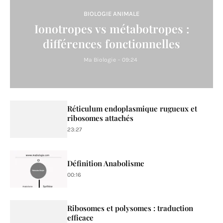
BIOLOGIE ANIMALE
Ionotropes vs métabotropes :
différences fonctionnelles
Ma Biologie
-
09:24
Réticulum endoplasmique rugueux et
ribosomes attachés
23:27
Définition Anabolisme
00:16
Ribosomes et polysomes : traduction
efficace