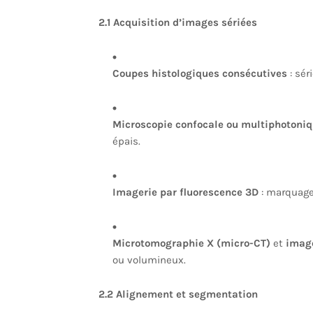
2.1 Acquisition d’images sériées
Coupes histologiques consécutives
: sér
Microscopie confocale ou multiphotoni
épais.
Imagerie par fluorescence 3D
: marquage
Microtomographie X (micro-CT)
et
image
ou volumineux.
2.2 Alignement et segmentation