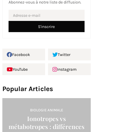
Abonnez-vous à notre liste de diffusion.
Facebook
Twitter
YouTube
Instagram
Popular Articles
BIOLOGIE ANIMALE
Ionotropes vs
métabotropes : différences