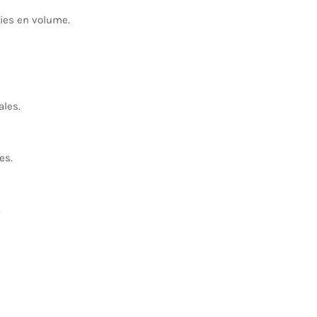
ies en volume.
ales.
es.
.