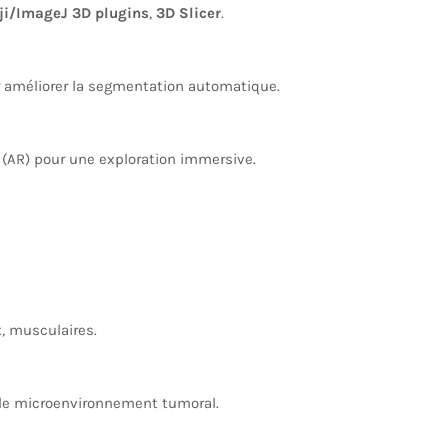
iji/ImageJ 3D plugins
,
3D Slicer
.
ur améliorer la segmentation automatique.
e (AR) pour une exploration immersive.
, musculaires.
s le microenvironnement tumoral.