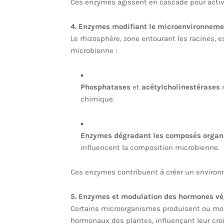
Ces enzymes agissent en cascade pour activ
4. Enzymes modifiant le microenvironneme
Le rhizosphère, zone entourant les racines, e
microbienne :
Phosphatases
et
acétylcholinestérases
m
chimique.
Enzymes dégradant les composés organ
influencent la composition microbienne.
Ces enzymes contribuent à créer un environ
5. Enzymes et modulation des hormones vé
Certains microorganismes produisent ou mod
hormonaux des plantes, influençant leur cro