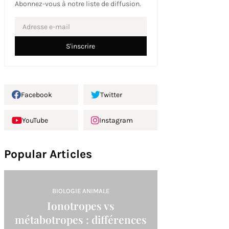
Abonnez-vous à notre liste de diffusion.
Facebook
Twitter
YouTube
Instagram
Popular Articles
BIOLOGIE ANIMALE
Ionotropes vs
métabotropes : différences