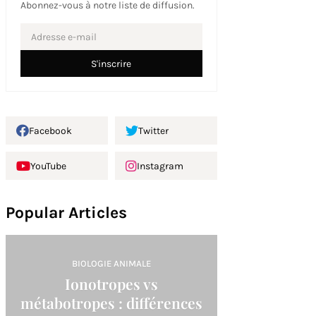
Abonnez-vous à notre liste de diffusion.
Facebook
Twitter
YouTube
Instagram
Popular Articles
BIOLOGIE ANIMALE
Ionotropes vs
métabotropes : différences