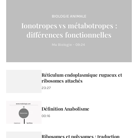
BIOLOGIE ANIMALE
Ionotropes vs métabotropes :
différences fonctionnelles
Ma Biologie
-
09:24
Réticulum endoplasmique rugueux et
ribosomes attachés
23:27
Définition Anabolisme
00:16
Ribosomes et polysomes : traduction