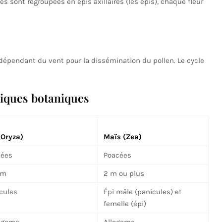
les sont regroupées en épis axillaires (les épis), chaque fleur
, dépendant du vent pour la dissémination du pollen. Le cycle
iques botaniques
(Oryza)
Maïs (Zea)
cées
Poacées
 m
2 m ou plus
cules
Épi mâle (panicules) et
femelle (épi)