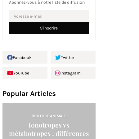
Abonnez-vous à notre liste de diffusion.
Facebook
Twitter
YouTube
Instagram
Popular Articles
BIOLOGIE ANIMALE
Ionotropes vs
métabotropes : différences