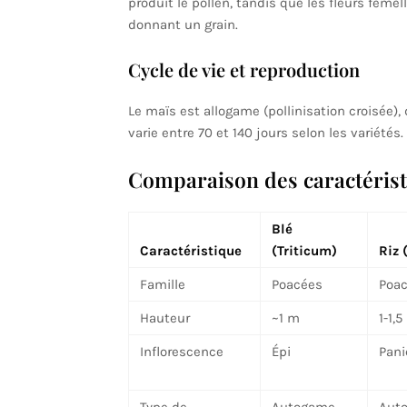
produit le pollen, tandis que les fleurs femel
donnant un grain.
Cycle de vie et reproduction
Le maïs est allogame (pollinisation croisée)
varie entre 70 et 140 jours selon les variétés.
Comparaison des caractérist
Blé
Caractéristique
(Triticum)
Riz 
Famille
Poacées
Poa
Hauteur
~1 m
1-1,5
Inflorescence
Épi
Pani