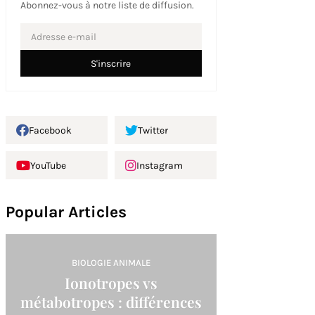
Abonnez-vous à notre liste de diffusion.
Facebook
Twitter
YouTube
Instagram
Popular Articles
BIOLOGIE ANIMALE
Ionotropes vs
métabotropes : différences