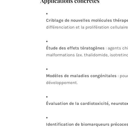
Applications concrètes
Criblage de nouvelles molécules thérap
différenciation et la prolifération cellulair
Étude des effets tératogènes
: agents c
malformations (ex. thalidomide, isotretino
Modèles de maladies congénitales
: pou
développement.
Évaluation de la cardiotoxicité, neuroto
Identification de biomarqueurs précoces