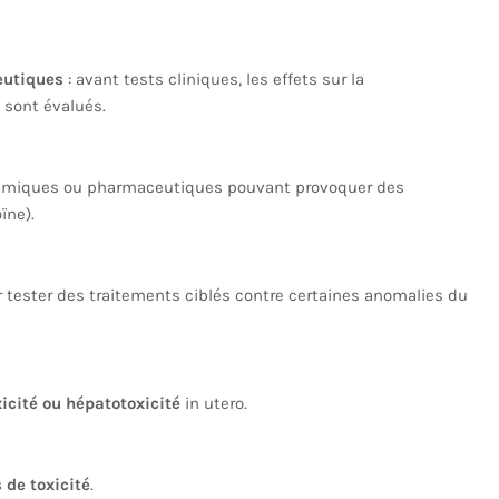
eutiques
: avant tests cliniques, les effets sur la
e sont évalués.
himiques ou pharmaceutiques pouvant provoquer des
ïne).
r tester des traitements ciblés contre certaines anomalies du
xicité ou hépatotoxicité
in utero.
 de toxicité
.