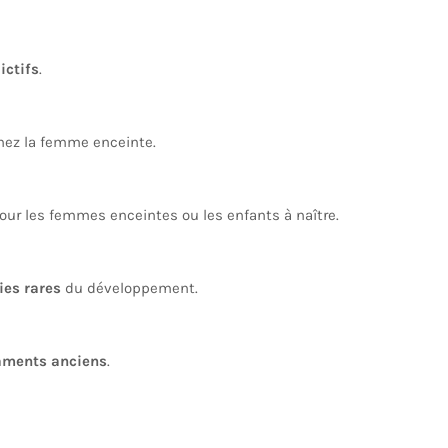
ictifs
.
ez la femme enceinte.
ur les femmes enceintes ou les enfants à naître.
ies rares
du développement.
aments anciens
.