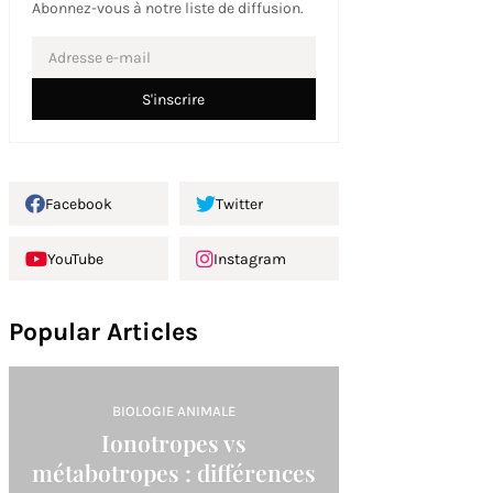
Abonnez-vous à notre liste de diffusion.
Facebook
Twitter
YouTube
Instagram
Popular Articles
BIOLOGIE ANIMALE
Ionotropes vs
métabotropes : différences