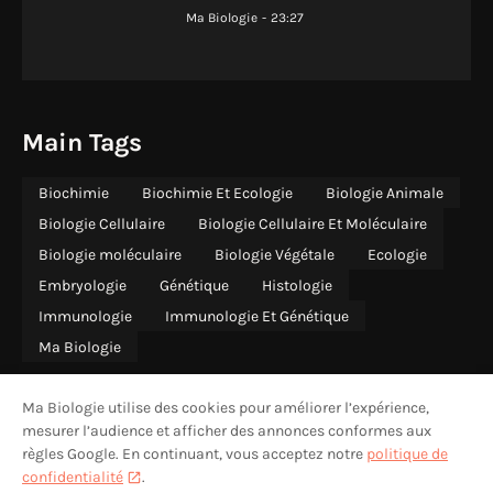
Ma Biologie
-
23:27
Main Tags
Biochimie
Biochimie Et Ecologie
Biologie Animale
Biologie Cellulaire
Biologie Cellulaire Et Moléculaire
Biologie moléculaire
Biologie Végétale
Ecologie
Embryologie
Génétique
Histologie
Immunologie
Immunologie Et Génétique
Ma Biologie
Ma Biologie utilise des cookies pour améliorer l’expérience,
mesurer l’audience et afficher des annonces conformes aux
règles Google. En continuant, vous acceptez notre
politique de
ACCUEIL
QUI SOMMES-NOUS
CONTACT
CONFIDENTIALITÉ
confidentialité
.
MENTIONS LÉGALES
AVERTISSEMENT