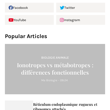
Facebook
Twitter
YouTube
Instagram
Popular Articles
BIOLOGIE ANIMALE
Ionotropes vs métabotropes :
différences fonctionnelles
Ma Biologie
-
09:24
Réticulum endoplasmique rugueux et
ribosomes attachés