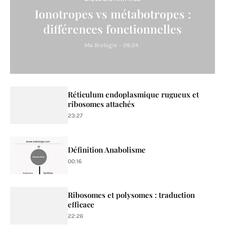
Ionotropes vs métabotropes :
différences fonctionnelles
Ma Biologie
-
09:24
Réticulum endoplasmique rugueux et
ribosomes attachés
23:27
Définition Anabolisme
00:16
Ribosomes et polysomes : traduction
efficace
22:26