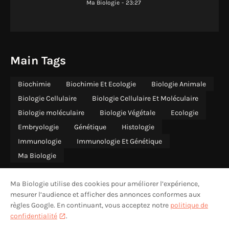
Ma Biologie
-
23:27
Main Tags
Biochimie
Biochimie Et Ecologie
Biologie Animale
Biologie Cellulaire
Biologie Cellulaire Et Moléculaire
Biologie moléculaire
Biologie Végétale
Ecologie
Embryologie
Génétique
Histologie
Immunologie
Immunologie Et Génétique
Ma Biologie
Ma Biologie utilise des cookies pour améliorer l’expérience,
mesurer l’audience et afficher des annonces conformes aux
règles Google. En continuant, vous acceptez notre
politique de
ACCUEIL
QUI SOMMES-NOUS
CONTACT
CONFIDENTIALITÉ
confidentialité
.
MENTIONS LÉGALES
AVERTISSEMENT