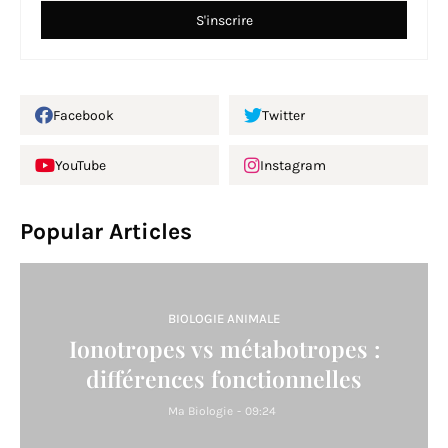
Facebook
Twitter
YouTube
Instagram
Popular Articles
BIOLOGIE ANIMALE
Ionotropes vs métabotropes :
différences fonctionnelles
Ma Biologie
-
09:24