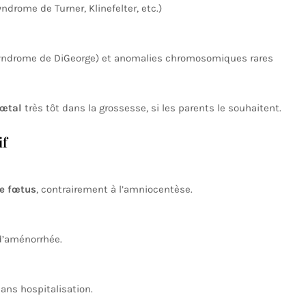
ndrome de Turner, Klinefelter, etc.)
yndrome de DiGeorge) et anomalies chromosomiques rares
fœtal
très tôt dans la grossesse, si les parents le souhaitent.
if
le fœtus
, contrairement à l’amniocentèse.
 d’aménorrhée.
ans hospitalisation.