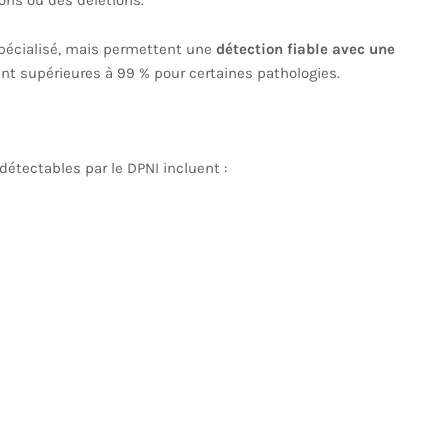
ns ou des délétions.
spécialisé, mais permettent une
détection fiable avec une
ent supérieures à 99 % pour certaines pathologies.
tectables par le DPNI incluent :