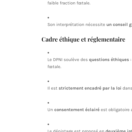
faible fraction fœtale.
Son interprétation nécessite
un conseil g
Cadre éthique et réglementaire
Le DPNI soulève des
questions éthiques
:
fœtale.
Il est
strictement encadré par la loi
dans
Un
consentement éclairé
est obligatoire 
Le dépistage est proposé en
deuxième in