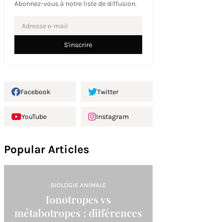
Abonnez-vous à notre liste de diffusion.
Facebook
Twitter
YouTube
Instagram
Popular Articles
BIOLOGIE ANIMALE
Ionotropes vs
métabotropes : différences