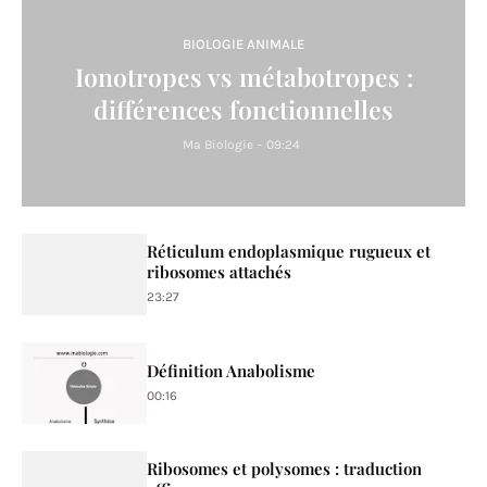
BIOLOGIE ANIMALE
Ionotropes vs métabotropes :
différences fonctionnelles
Ma Biologie
-
09:24
Réticulum endoplasmique rugueux et
ribosomes attachés
23:27
Définition Anabolisme
00:16
Ribosomes et polysomes : traduction