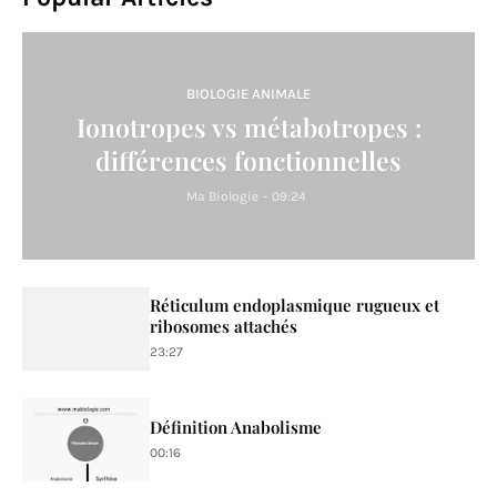
BIOLOGIE ANIMALE
Ionotropes vs métabotropes :
différences fonctionnelles
Ma Biologie
-
09:24
Réticulum endoplasmique rugueux et
ribosomes attachés
23:27
Définition Anabolisme
00:16