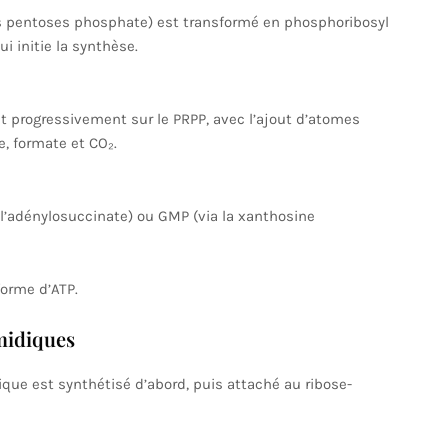
es pentoses phosphate) est transformé en phosphoribosyl
i initie la synthèse.
it progressivement sur le PRPP, avec l’ajout d’atomes
e, formate et CO₂.
 l’adénylosuccinate) ou GMP (via la xanthosine
forme d’ATP.
midiques
que est synthétisé d’abord, puis attaché au ribose-