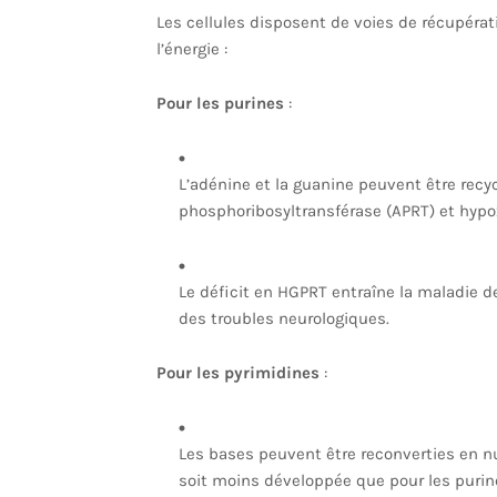
Les cellules disposent de voies de récupéra
l’énergie :
Pour les purines
:
L’adénine et la guanine peuvent être re
phosphoribosyltransférase (APRT) et hyp
Le déficit en HGPRT entraîne la maladie d
des troubles neurologiques.
Pour les pyrimidines
:
Les bases peuvent être reconverties en nu
soit moins développée que pour les purin