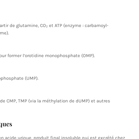
rtir de glutamine, CO₂ et ATP (enzyme : carbamoyl-
sme).
 pour former l’orotidine monophosphate (OMP).
ophosphate (UMP).
 de CMP, TMP (via la méthylation de dUMP) et autres
iques
 acide urique, produit final insoluble qui est excrété chez