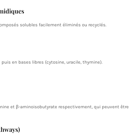
imidiques
omposés solubles facilement éliminés ou recyclés.
uis en bases libres (cytosine, uracile, thymine).
anine et β-aminoisobutyrate respectivement, qui peuvent être
thways)