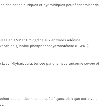
tion des bases puriques et pyrimidiques pour économiser de
cyclées en AMP et GMP grâce aux enzymes adénine
oxanthine-guanine phosphoribosyltransférase (HGPRT).
e Lesch-Nyhan, caractérisée par une hyperuricémie sévère et
cléotides par des kinases spécifiques, bien que cette voie
es.