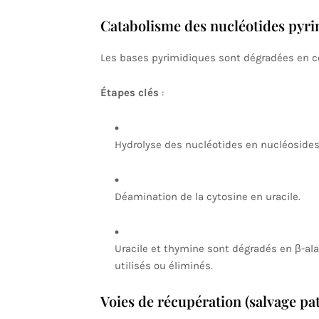
Catabolisme des nucléotides pyr
Les bases pyrimidiques sont dégradées en c
Étapes clés
:
Hydrolyse des nucléotides en nucléosides p
Déamination de la cytosine en uracile.
Uracile et thymine sont dégradés en β-al
utilisés ou éliminés.
Voies de récupération (salvage pa