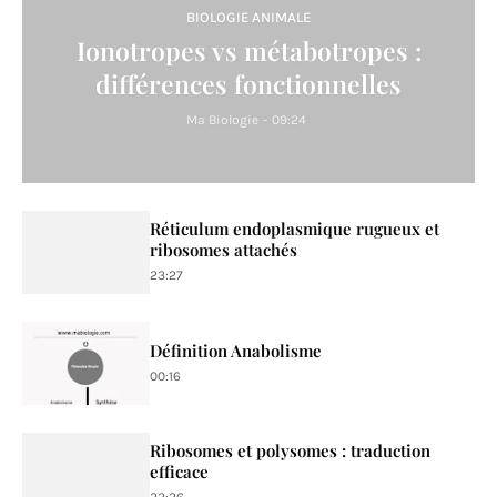
BIOLOGIE ANIMALE
Ionotropes vs métabotropes :
différences fonctionnelles
Ma Biologie
-
09:24
Réticulum endoplasmique rugueux et
ribosomes attachés
23:27
Définition Anabolisme
00:16
Ribosomes et polysomes : traduction
efficace