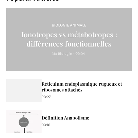
BIOLOGIE ANIMALE
Ionotropes vs métabotropes :
différences fonctionnelles
Ma Biologie
-
09:24
Réticulum endoplasmique rugueux et
ribosomes attachés
23:27
Définition Anabolisme
00:16