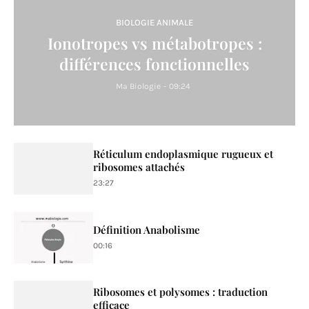
BIOLOGIE ANIMALE
Ionotropes vs métabotropes :
différences fonctionnelles
Ma Biologie
-
09:24
Réticulum endoplasmique rugueux et
ribosomes attachés
23:27
Définition Anabolisme
00:16
Ribosomes et polysomes : traduction
efficace