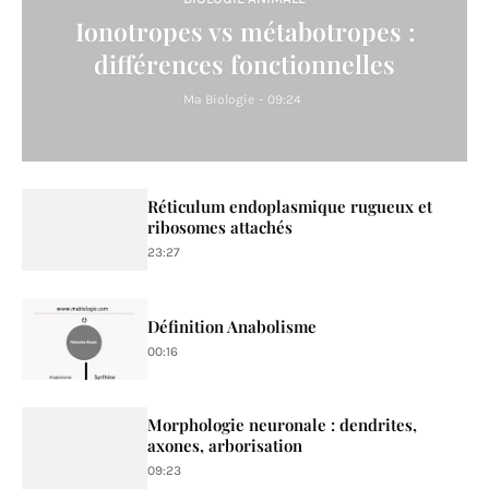
Ionotropes vs métabotropes :
différences fonctionnelles
Ma Biologie
-
09:24
Réticulum endoplasmique rugueux et
ribosomes attachés
23:27
Définition Anabolisme
00:16
Morphologie neuronale : dendrites,
axones, arborisation
09:23