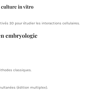
culture in vitro
vés 3D pour étudier les interactions cellulaires.
en embryologie
éthodes classiques.
multanées (édition multiplex).