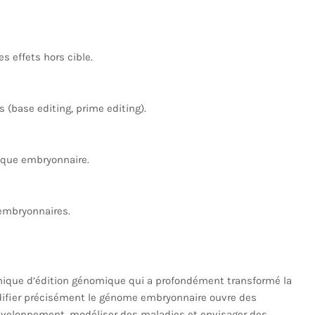
s effets hors cible.
(base editing, prime editing).
nique embryonnaire.
embryonnaires.
nique d’édition génomique qui a profondément transformé la
difier précisément le génome embryonnaire ouvre des
éveloppement, modéliser des maladies et envisager des