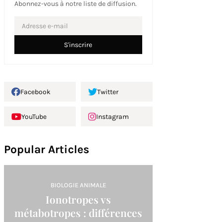
Abonnez-vous à notre liste de diffusion.
Facebook
Twitter
YouTube
Instagram
Popular Articles
BIOLOGIE ANIMALE
Ionotropes vs
métabotropes : différences