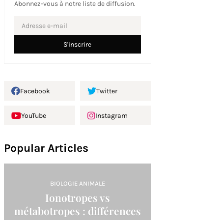
Abonnez-vous à notre liste de diffusion.
Facebook
Twitter
YouTube
Instagram
Popular Articles
BIOLOGIE ANIMALE
Ionotropes vs
métabotropes : différences