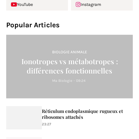
YouTube
Instagram
Popular Articles
BIOLOGIE ANIMALE
Ionotropes vs métabotropes :
différences fonctionnelles
Ma Biologie
-
09:24
Réticulum endoplasmique rugueux et
ribosomes attachés
23:27