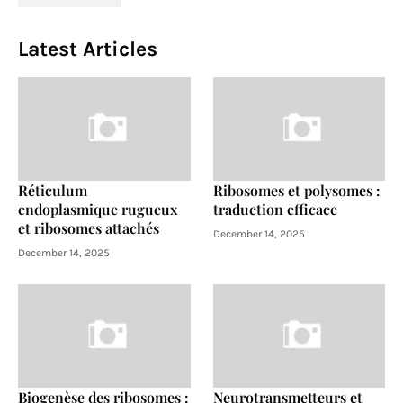
Latest Articles
Réticulum
Ribosomes et polysomes :
endoplasmique rugueux
traduction efficace
et ribosomes attachés
December 14, 2025
December 14, 2025
Biogenèse des ribosomes :
Neurotransmetteurs et