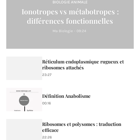
BIOLOGIE ANIMALE
Ionotropes vs métabotropes :
différences fonctionnelles
Ma Biologie
-
09:24
Réticulum endoplasmique rugueux et
ribosomes attachés
23:27
Définition Anabolisme
00:16
Ribosomes et polysomes : traduction
efficace
22:26