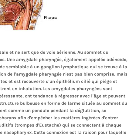
sale et ne sert que de voie aérienne. Au sommet du
es. Une amygdale pharyngée, également appelée adénoïde,
ïde semblable à un ganglion lymphatique qui se trouve à la
tion de l'amygdale pharyngée n'est pas bien comprise, mais
tes et est recouverte d'un épithélium cilié qui piège et
ntrent en inhalation. Les amygdales pharyngées sont
téressante, ont tendance à régresser avec l'âge et peuvent
e structure bulbeuse en forme de larme située au sommet du
gent comme un pendule pendant la déglutition, se
pharynx afin d'empêcher les matières ingérées d'entrer
auditifs (trompes d'Eustache) qui se connectent à chaque
le nasopharynx. Cette connexion est la raison pour laquelle