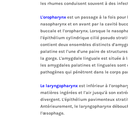
les rhumes conduisent souvent à des infecti
L'oropharynx
est un passage à la fois pour l
nasopharynx et en avant par la cavité bucca
buccale et l'oropharynx. Lorsque le nasoph
l'épithélium cylindrique cilié pseudo strati
contient deux ensembles distincts d'amygd
palatine est l'une d'une paire de structure
la gorge. L'amygdale linguale est située à
les amygdales palatines et linguales sont 
pathogènes qui pénètrent dans le corps par
Le laryngopharynx
est inférieur à l'orophar
matières ingérées et l'air jusqu'à son extré
divergent. L'épithélium pavimenteux stratif
Antérieurement, le laryngopharynx débouche 
l'œsophage.