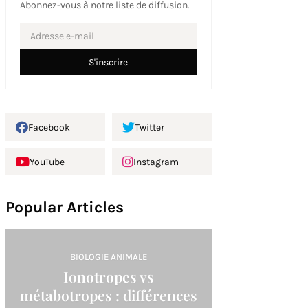
Abonnez-vous à notre liste de diffusion.
Facebook
Twitter
YouTube
Instagram
Popular Articles
BIOLOGIE ANIMALE
Ionotropes vs
métabotropes : différences