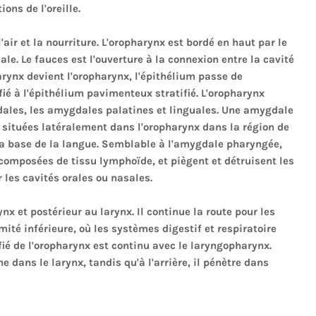
ons de l'oreille.
'air et la nourriture. L'oropharynx est bordé en haut par le
le. Le fauces est l'ouverture à la connexion entre la cavité
arynx devient l'oropharynx, l'épithélium passe de
fié à l'épithélium pavimenteux stratifié. L'oropharynx
ales, les amygdales palatines et linguales. Une amygdale
s situées latéralement dans l'oropharynx dans la région de
 la base de la langue. Semblable à l'amygdale pharyngée,
composées de tissu lymphoïde, et piègent et détruisent les
 les cavités orales ou nasales.
ynx et postérieur au larynx. Il continue la route pour les
mité inférieure, où les systèmes digestif et respiratoire
ié de l'oropharynx est continu avec le laryngopharynx.
dans le larynx, tandis qu'à l'arrière, il pénètre dans