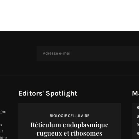
Editors' Spotlight
M
B
igne
BIOLOGIE CELLULAIRE
B
Réticulum endoplasmique
a
B
rugueux et ribosomes
ir
B
ider