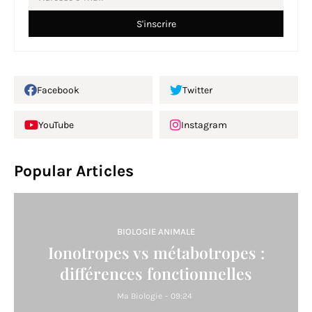
Facebook
Twitter
YouTube
Instagram
Popular Articles
BIOLOGIE ANIMALE
Ionotropes vs métabotropes :
différences fonctionnelles
Ma Biologie
-
09:24