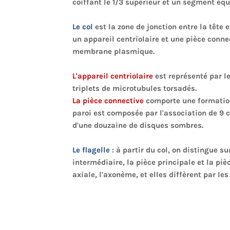
coiffant le 1/3 supérieur et un segment équ
Le col
est la zone de jonction entre la tête 
un appareil centriolaire et une pièce conn
membrane plasmique.
L'appareil centriolaire
est représenté par le
triplets de microtubules torsadés.
La pièce connective
comporte une formation 
paroi est composée par l'association de 9
d'une douzaine de disques sombres.
Le flagelle
: à partir du col, on distingue s
intermédiaire, la pièce principale et la pi
axiale, l'axonème, et elles diffèrent par le