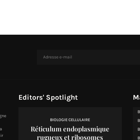
Editors' Spotlight
M
B
igne
BIOLOGIE CELLULAIRE
B
Réticulum endoplasmique
a
B
rugueux et ribosomes
ir
B