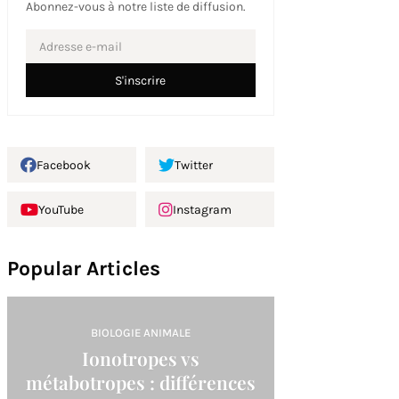
Abonnez-vous à notre liste de diffusion.
Facebook
Twitter
YouTube
Instagram
Popular Articles
BIOLOGIE ANIMALE
Ionotropes vs
métabotropes : différences